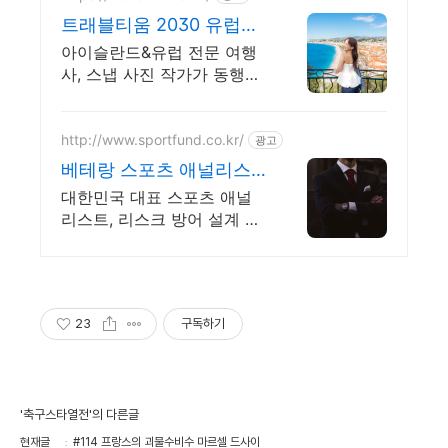
트래블티움 2030 유럽&
아이슬란드
아이슬란드&유럽 전문 여행
사, 스냅 사진 작가가 동행하
는 여행
http://www.sportfund.co.kr/
광고
베테랑 스포츠 애널리스
트 대한민국 1순위 전력
대한민국 대표 스포츠 애널
분석가
리스트, 리스크 방어 설계 및
자산 운용 전문
23
구독하기
'축구스타열전'의 다른글
현재글
#114 프랑스의 괴물수비수 마르셀 드사이