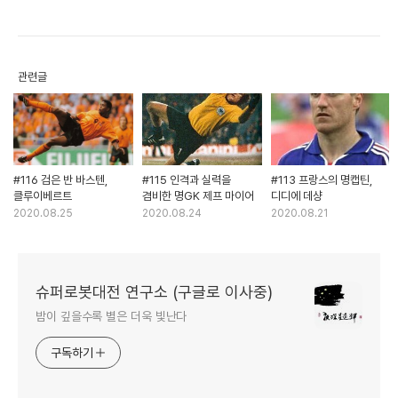
관련글
#116 검은 반 바스텐,
#115 인격과 실력을
#113 프랑스의 명캡틴,
클루이베르트
겸비한 명GK 제프 마이어
디디에 데샹
2020.08.25
2020.08.24
2020.08.21
슈퍼로봇대전 연구소 (구글로 이사중)
밤이 깊을수록 별은 더욱 빛난다
구독하기