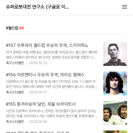
슈퍼로봇대전 연구소 (구글로 이사중)
월드컵
88
#157 우루과이 월드컵 우승의 주역, 스키아피노
이직 문제로 며칠 바빴네요. 업데이트를 이어갑니다. 월드컵이 열리면
많은 나라들이 참가하곤 합니다만, 실제로 우승트로피를 경험한 나라
는 10개국도 되지 않습니다. 2020년 기준으로도, 겨우 8개국이 전
축구스타열전
2020.10.21
부입니다. 게다가 2회 이상 우승한 나라는 겨우 6개국. 우리가 잘 아
는 축구강호 독일과 프랑스, 이태리, 브라질... 그리고 바로 아르헨티나
#156 아르헨티나 우승의 주역, 마리오 켐페스
와 우루과이 입니다. 사실 우루과이가 1950년에 차지한 두 번째 월드
아르헨티나가 월드컵 첫 우승을 할 때가 1978년. 바로 그 시절의 주
컵 우승은 대단한 전설로 남아 있습니다. 그 시절의 중심선수였던 스키
포인 마리오 켐페스에 대해서 이번 시간에 알아볼까 합니다. 프로필 이
아피노를 살펴볼까 합니다. 이번 시간은 한 번 먼 과거로 날아가 봅시
름 : Mario Kempes 생년월일 : 1954년 7월 15일 신장/체중 :
축구스타열전
2020.10.17
다. 프로필 이름 : Juan Alberto Schiaffino Villano 생년월일 :
181cm / 78kg 포지션 : FW 국적 : 아르헨티나 국가대표 : 43시합
1925년 7월 28일 (2002년 작고) 신장/체중 : 175cm 포지..
20득점 주요수상 : 1978년 월드컵 득점왕 및 MVP 투우사로 불리던
#155 중거리슛의 달인, 파울 브라이트너
호쾌한 공격수 켐페스 꿈은 이루어집니다. 한국도 언젠가 월드컵 정상
사진의 오른쪽이 브라이트너, 왼쪽은 게르트뮐러 많이 알려져 있지는
에 서는 날이 올 수 있습니다. 단지, 그 처음이 힘든 것입니다. 아르헨
않지만, 파울 브라이트너 라는 이름의 독일의 명선수를 조명해 볼까 합
티나도 마찬가지였습니다. 1974년 월드컵에서 아르헨티나는 2차리
니다. 1974년 서독대표팀은 네덜란드의 토탈사커를 누르면서 월드컵
축구스타열전
2020.10.16
그까지 진출하지만, 요한 크루이프가 이끌던 네덜란드를 만나게 됩니
우승 트로피를 들어올리지요. 당시 게르트뮐러나 베켄바우어 등은 많
다. 그리고 네덜란드에게 완패하고 말았습니다. 국가대표였던 켐페스
은 조명을 받습니다만, 그 외에도 숨은 명선수는 있었습니다. 왼쪽 측
는 월드컵..