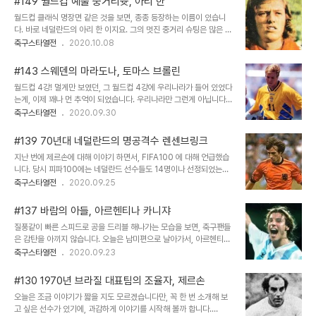
#149 월드컵 예술 중거리슛, 아리 한
면 수비수 였던 브라이트너도 빼놓을 수 없이 매서운 활약을 펼쳤습니
월드컵 클래식 명장면 같은 것을 보면, 종종 등장하는 이름이 있습니
다. 7경기 3득점이라는 놀라운 활약! 숨은 MVP가 브라이트너 였다
다. 바로 네덜란드의 아리 한 이지요. 그의 멋진 중거리 슈팅은 많은 사
라는 평가도 들었지요. 그는 어떤 선수였을까요. 한 번 살펴봅시다. 프
람들을 놀래켰고, 게다가 아리 한의 골 덕분에 네덜란드가 우승후보 이
축구스타열전
2020.10.08
로필 이름 : Paul Breitner 생년월일 : 1951년 9월 5일 신장/체중 :
태리를 잡으며 1978년 월드컵 결승진출까지 해냈으니, 아리 한이 종
176cm / 73kg 포지션 : DF / MF 국적 : 독일 (서독) 국가대표 : ..
종 회자되는 어쩌면 당연한 것이겠지요. 74년, 78년 월드컵 네덜란
#143 스웨덴의 마라도나, 토마스 브롤린
드 결승진출에 공헌한 아리 한을 살펴봅시다. 프로필 이름 :
월드컵 4강! 멀게만 보였던, 그 월드컵 4강에 우리나라가 들어 있었다
Adrianus "Arie" Haan 생년월일 : 1948년 11월 16일 신장/체중 :
는게, 이제 꽤나 먼 추억이 되었습니다. 우리나라만 그런게 아닙니다.
182cm / 80kg 포지션 : MF / DF 국적 : 네덜란드 국가대표 : 35
스웨덴 역시 마찬가지입니다. 유로92와 94월드컵 연속으로 4강 신
축구스타열전
2020.09.30
경기 6득점 1978년 월드컵, 그림같은 중거리 슈팅을 연달아 선보인
화에 성공한 스웨덴은 이후, 좀처럼 높은 성적은 거두지 못하고 있지
- 아리 한 이야기 1970년대 아약스는 챔피언스컵(현재 챔스리그)을..
요. 잘 알려지지는 않았지만 90년대 스웨덴 황금기의 스타, 토마스 브
#139 70년대 네덜란드의 명공격수 렌센브링크
롤린에 대해서 이번 시간에 살펴볼까 합니다. 프로필 이름 : Per
지난 번에 제르손에 대해 이야기 하면서, FIFA100 에 대해 언급했습
Tomas Brolin 생년월일 : 1969년 11월 29일 신장/체중 : 178cm
니다. 당시 피파100에는 네덜란드 선수들도 14명이나 선정되었는데,
/ 74kg 포지션 : FW, MF 국적 : 스웨덴 국가대표 : 47시합 26득점
거기에는 1947년생 요한크루이프를 필두로, 우리에게도 익숙한 베르
축구스타열전
2020.09.25
90년대 스웨덴 황금기의 스타선수 - 토마스 브롤린 1990년 월드컵,
캄프, 다비즈, 반바스텐 등도 있었지요. 그런데 역시 1947년생으로
스웨덴 국가대표에 발탁된 젊은 선수가 있었습니다. 토마스 브롤린..
유명한 명선수 였던 렌센브링크의 이름도 올라가 있었습니다. 크게 알
#137 바람의 아들, 아르헨티나 카니쟈
려져 있지는 않지만, 렌센브링크 역시 훌륭한 선수로 이름을 날리는 레
질풍같이 빠른 스피드로 공을 드리블 해나가는 모습을 보면, 축구팬들
전드! 오늘은 그의 이야기로 가볼까요. 프로필 이름 : Pieter Robert
은 감탄을 아끼지 않습니다. 오늘은 남미편으로 날아가서, 아르헨티나
"Rob" Rensenbrink 생년월일 : 1947년 7월 3일 신장/체중 :
의 쾌속윙어 클라우디오 카니쟈의 이야기를 준비했습니다. 프로필 이
축구스타열전
2020.09.23
178cm / 76kg 포지션 : FW, MF (주로 왼쪽 윙어) 국적 : 네덜란드
름 : Claudio Paul Caniggia (스페인식으로는 카니히아 지만, 이
국가대표 : 49시합 14득점 30초가 바꿔놓은 우승트로..
탈리아계 아르헨티나인이라 카니쟈를 선호) 생년월일 : 1967년 1월
#130 1970년 브라질 대표팀의 조율자, 제르손
9일 신장/체중 : 172cm / 67kg 포지션 : FW 국적 : 아르헨티나 국
오늘은 조금 이야기가 짧을 지도 모르겠습니다만, 꼭 한 번 소개해 보
가대표 : 50시합 16득점 바람의 아들, 마라도나의 연인, 쾌속전설 카
고 싶은 선수가 있기에, 과감하게 이야기를 시작해 볼까 합니다.
니쟈! 압도적인 스피드를 자랑하는 드리블로 적진을 휘젓고 다니는 카