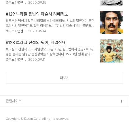
2010년 월드컵에서 네덜란드의 전설 요한크루이프는, 특히 브라질
축구스타열전
2020.09.15
니쟈의 샤방한 모습은 많은 팬들을 사로잡았습니다. 긴 금발에 잘생긴
대표팀을 두고 혹독한 비판을 합니다. "우리가 아는 브라질팀이 아니
외모를 자랑했기 때문에 여성 팬들로부터 인기도 높았지요. (가령 리
다, 플레이메이커가 없다, 제르손, 토스탕, 팔카오, 지코, 소크라테스
버풀의 금발을..
#129 브라질 왼발의 마술사 리베리노
같은 선수들은 온데간데 없다" 라며 둥가 감독에게 냉혹한 평가를 내
외모부터 범상치 않은 브라질의 스타 리베리노. 왼발의 달인이며 또한
리지요. 뭐, 지코 등 브라질 마법의 MF 4인방은 그렇다 치고, 제르손
프리킥의 달인이기도 했던 리베리노는 "왼발의 마술사"라는 별명도
의 이름이 언급되고 있는데, 정작 블로그에서 소개한 적이 없었습니다.
가지고 있습니다. 펠레가 은퇴 후, 브라질의 10번을 달았던 70년대
축구스타열전
2020.09.14
그래서 이번 기회에 제르손은 누구인가 살펴볼까 합니다 ^^ 프로필 이
스타 리베리노 이야기를 해볼까 합니다. 프로필 이름 : Roberto
름 : Gérson 생년월일 : 1941년 1월 11일 신장/체중 : 170cm /
Rivelino (리베리노 혹은 히벨리누, 히벨리노 등으로 표기됩니다. 저
69kg 포지션 ..
#128 브라질 전설의 윙어, 자일징요
는 전자로 표기했습니다.) 생년월일 : 1946년 1월 1일 신장/체중 :
브라질의 전설적 스타 자일징요. 그는 70년 월드컵에서 전경기에 득
169cm / 73kg 포지션 : FW / MF 국적 : 브라질 국가대표 : 122시
점을 올리는 엄청난 골결정력을 자랑했습니다. 1970년 펠레 등의 스
합 43득점 왼발의 마술사, 리베리노 이야기 리베리노는 왼발 하나로
타선수들과 함께 브라질의 세 번째 월드컵 우승을 이끈 주역, 이번 회
축구스타열전
2020.09.11
축구예술을 펼쳐나갔던 선수였습니다. 강력한 왼발 슈팅, 다양하면서
는 자일징요 이야기 입니다. 프로필 이름 : 본명 Jair Ventura Filho
도 날카로운 패스, 독창적인 드리블 실력까지! 창조성과 득점력을 겸비
, 주로 Jairzinho 로 불립니다. (국내표기에서는 자일징요, 자일지뉴
한 명선..
등) 생년월일 : 1944년 12월 25일 신장/체중 : 173cm / 76kg 포
더보기
지션 : FW (주포지션은 오른쪽윙) 국적 : 브라질 국가대표 : 81시합
33득점 예술적인 돌파를 자랑하던 레전드, 자일징요. 자일징요는 스
피드와 파워를 겸비한 공격수였습니다. 특히 드리블 돌파는 당대 세계
최고 클래스로 평가받았습니다. 공격에 만능이었던 자일징요 ..
관련사이트
Copyright © Daum Corp. All rights reserved.