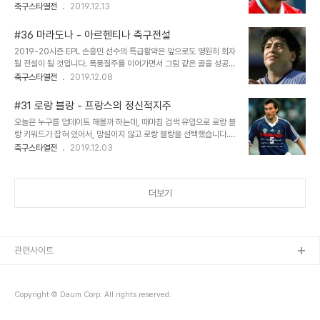
발롱도르를 수상했던 명공격수의 스토이치코프의 이야기입니다. 프로
축구스타열전
2019.12.13
바스쿠 다 가마에서 데뷔한 호마리우는 10대 시절부터 발군의 골감각
필 이름 : Hristo Stoichkov 생년월일 : 1966년 2월 8일 신장/체
으로 팀의 우승을 이끌었으며, 활약에 힘입어 국가대표로 발탁되었..
중 : 178cm / 73kg 포지션 : FW / MF 국적 : 불가리아 국가대표 :
#36 마라도나 - 아르헨티나 축구전설
83시합 37득점 수상 : 1994년 유럽최우수선수상 (발롱도르) 불가
2019-20시즌 EPL 손흥민 선수의 특급활약은 앞으로도 영원히 회자
리아의 전설, 흐리스토 스토이치코프의 이야기 스토이치코프는 어린
될 전설이 될 것입니다. 폭풍질주를 이어가면서 그림 같은 골을 성공시
시절에 잘 나가던 육상선수였습니다. 100m 달리기에서 발군의 실력
켰으니까 말입니다! 아아, 놀랍고, 아아, 고맙습니다. 아르헨 마라도나
축구스타열전
2019.12.08
을 자랑하던 육상선수였지요. 10대시절부터 축구선수로 활동하다가,
혹은 브라질 호나우두도, 부럽지 않고, 라이베리아의 영웅 조지 웨아도
1984년에 불가리아 최강의 클럽인 명문 CSKA소피아 팀으로 이적
부럽지 않았던 겨울날 입니다. (웃음) 아, 그건 그렇고, 마라도나 이야
하게 됩니다. 20..
#31 로랑 블랑 - 프랑스의 정신적지주
기 오늘은 업데이트 하려고 합니다. 멋진 팝송 틀어놓고, 따뜻한 커피
오늘은 누구를 업데이트 해볼까 하는데, 때마침 검색 유입으로 로랑 블
를 곁에 준비해 놓고, 마음을 잘 챙겨가면서 키보드 두드리고 있습니
랑 키워드가 잡혀 있어서, 망설이지 않고 로랑 블랑을 선택했습니다.
다! 드디어 마라도나의 차례가 왔습니다. 물론, 긴 글이 될 것입니다.
2008년에 초안을 썼으므로 11년만의 갱신이군요! 아무튼, 좋은 시대
축구스타열전
2019.12.03
그럼에도 불구하고 저는 역사적 스타, 신의 아들 마라도나에 대해서 포
니까 짧은 동영상도 함께 하겠습니다! 프랑스의 황금멤버를 논할 때,
스팅을 하기로 결심했습니다. 자, 우리 같이 마라도나에 대해서 자세히
빠지지 않는 명수비수가 바로 로랑 블랑입니다. 지금도 축구 역사상 가
살펴보자구요! (*..
장 뛰어났던 중앙수비수 중 한 명으로 손꼽히기도 합니다. 오늘은 푸른
더보기
벽으로 불리는 철벽수비수 로랑 블랑의 이야기 입니다. 프로필 이름 :
Laurent Blanc 생년월일 : 1965년 11월 19일 신장/체중 : 192cm
/ 88kg 포지션 : DF (센터백) 국적 : 프랑스 국가대표 : 97시합 16
득점 주요수상 : 프랑스 올해의 선수상 (1990년) 프랑스의 ..
관련사이트
Copyright © Daum Corp. All rights reserved.