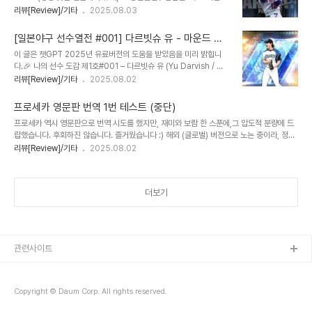
년월일: 1993년 11월 14일MLB 데뷔: 2015년 (클리블랜드 인디언
리뷰[Review]/기타
2025.08.03
스)포지션: 유격수 (SS) / 스위치 히터🏟️ 소속팀 (2025 기준)클리블
랜드 인디언스 (2015–2020)뉴욕 메츠 (2021–현재) / 등번호 12번
[일본야구 선수열전 #001] 다르빗슈 유 - 마운드 위
📈 플레이스타일 요약유격수 포지션 중 최상위 수비력스위치 히터 →
의 예술가
이 글은 챗GPT 2025년 유료버전의 도움을 받았음을 미리 밝힙니
양방향 타격 능력선구안 + 클러치 능력 탁월작지만 강한, 스마트 플레
다.🎉 나의 선수 도감 제1호#001 – 다르빗슈 유 (Yu Darvish / ダ
이어의 대표 주자메츠 팬들에게는 팀의 중심축 같은 존재🌟 특이사항
ルビッシュ 有)📘 다르빗슈 유 – 선수 정리 템플릿 (예시)(처음만 어
리뷰[Review]/기타
2025.08.02
/ 대표 에피소드2021년 메츠와 10년 3억 4천만 달러 계약 (역대급
려울 뿐!) 이제 이걸 바탕으로 블로그 글도, 아카이빙도 자유롭게 확장
장기 계약)2022년~23년 뉴욕에서 가장 인..
가능해!🎯 이름한글: 다르빗슈 유영어: Yu Darvish일본어: ダルビ
프로세카 영문판 번역 1번 테스트 (중단)
ッシュ 有📅 생년월일 / 입단년도 / 포지션생년월일: 1986년 8월
프로세카 역시 영문판으로 번역 시도를 했지만, 재미와 보람 한 스푼에,그 압도적 분량에 드
16일NPB 데뷔: 2005년 (닛폰햄 파이터스)MLB 데뷔: 2012년 (텍
랍했습니다. 후회하진 않습니다. 즐거웠습니다 :) 해외 (글로벌) 버전으로 노는 중이라, 정식
사스 레인저스)포지션: 투수 (우완 / 선발)🏟️ 소속팀 (2025 기
번역본과 무척 다를 수 있습니다.영알못임을 부디 양해바랍니다.원래 일본어 라는 것이 I
리뷰[Review]/기타
2025.08.02
준)NPB: 닛폰햄 파이터스 (2005~2011)MLB: 텍사스 → 다저스 →
love you를 달이 예쁘네요. 라고 번역하는 거 아니겠습니까! I had some childhood
컵스 → 샌디에이고 파드리스📈 플레이스타일 요약..
friends I was really close with.나는 정말 친했던 어린 시절 친구들이 있었다.
(*close는 친하다는 뜻으로 해석가능하다고 합니다!) Our personalities were worlds
더보기
apart,but we always had a lot of fun together.The four of us got alo..
관련사이트
Copyright © Daum Corp. All rights reserved.