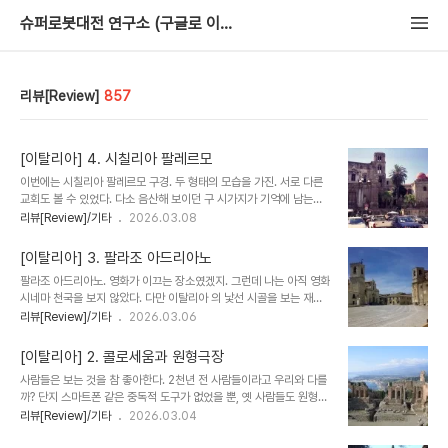
슈퍼로봇대전 연구소 (구글로 이사중)
리뷰[Review]
857
[이탈리아] 4. 시칠리아 팔레르모
이번에는 시칠리아 팔레르모 구경. 두 형태의 모습을 가진. 서로 다른
교회도 볼 수 있었다. 다소 음산해 보이던 구 시가지가 기억에 남는다.
약 10년 ~ 15년이 지난 지금은 리모델링에 성공했을까. 내가 사는 동
리뷰[Review]/기타
2026.03.08
네는 전혀 바뀌지 않고 세월만 흘러가고 있을 뿐. 그럼에도 나는 우리
동네를 꽤 좋아한다. 카메라 덕분인지, 팔레르모 사람들의 해맑고 친절
[이탈리아] 3. 팔라조 아드리아노
한 태도 또한 신기했다. 유럽의 밤은 무섭고, 소매치기는 존재하고, 생
팔라조 아드리아노. 영화가 이끄는 장소였겠지. 그런데 나는 아직 영화
각해보면 한국은 대단히 살기 좋은 셈이다. 그 이상한 비교문화만 덜
시네마 천국을 보지 않았다. 다만 이탈리아 의 낯선 시골을 보는 재미
하다면 말이다. 그래도 돌아보면 나는 스스로 자랑을 많이 하던 쪽에
는 있었다. 시골의 부자 청년 한 명도, 지금 먼 곳에서 숙박 손님이 왔
리뷰[Review]/기타
2026.03.06
속했다. 마음씨 착한 사람들은 쓸모없는 자랑을 오냐오냐 너그러이 받
는데, 자신의 일상인 축구 오락기에 열심이었다. 어른들은 술집에 모
아주었지만, 냉정한 사람들도 더러 있었다. "그래서 뭐? 어쩌라고?" 가
여, 카드게임을 즐기는 여유. 딱히 할 일이 없다는 그 여유로움이 슬쩍
지고 싶..
[이탈리아] 2. 콜로세움과 원형극장
느껴진다. 할 일이 없다. 그 말이, 여유와 미소 로 그려지면 얼마나 좋
사람들은 보는 것을 참 좋아한다. 2천년 전 사람들이라고 우리와 다를
을까. 그런데, 나는 할 일이 없으면, 불안감과 쓸쓸함 으로 느껴질 때가
까? 단지 스마트폰 같은 중독적 도구가 없었을 뿐, 옛 사람들도 원형극
많았다. 사람들은 "여기에 나는 와 봤다." 흔적을 남기기 위해서 여행
장에 모여서 연극을 보고, 콜로세움에 모여 경기를 봤다고 한다. 작가
리뷰[Review]/기타
2026.03.04
을 하는 걸까. 흔히 인간은 장소를 옮기면, 다른 생각이 떠오른다는 말
무라카미 하루키의 유럽 여행기를 함께 읽고 있다. 책에는 놀라운 흔적
을 한다. 나 또한 무겁기만 한 생각을 씻어내기 위해서, 여행기에 기대