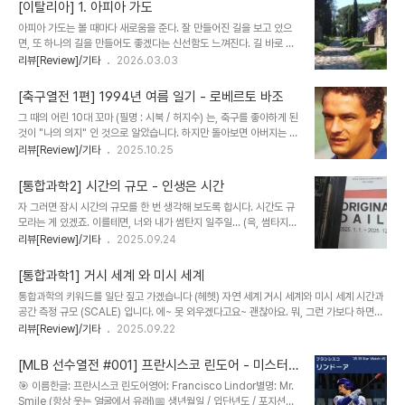
이 있다. "나의 시선으로 글에 담을 것." 생각해보면, 나는 인용하는 것
고 ..
[이탈리아] 1. 아피아 가도
을 좋아하는 편이고, 나만의 주장을 잘 내세우지 못한다. 부모님이나,
아피아 가도는 볼 때마다 새로움을 준다. 잘 만들어진 길을 보고 있으
친구가 먹고 싶은 음식을 떠올리면, 금방 맞춰주는 성격이다. 남을 기
면, 또 하나의 길을 만들어도 좋겠다는 신선함도 느껴진다. 길 바로 옆
쁘게 하는데는 약간의 소질이 있었다. 돌이켜보면 나에게는 별로 친절
에 무덤이 있다는 사실도 충격이다. "젊은이여 언제까지 너 그렇게 살
리뷰[Review]/기타
2026.03.03
하게 대하지 못했다. 방송에서는 저 끝내주는 원형극장의 경치가 사실
꺼 같지?" 이렇게 쓰고 있는 나 역시 어느덧 청년을 넘어 아저씨가 되
은 적의 침략을 앞서 내다보기 위해서라는 이중적 장치임을 안내해준
었다. 카프리, 나폴리 등 별장으로 가는 길이라는 부연 설명도 이번에
다. 해설을 듣고 깨..
[축구열전 1편] 1994년 여름 일기 - 로베르토 바조
새로 느낀 점이다. 고대 사람들도 쉬는 일을 참 중요하게 여겼구나, 충
그 때의 어린 10대 꼬마 (필명 : 시북 / 허지수) 는, 축구를 좋아하게 된
전은 스마트폰만 필요한 게 아니구나 생각된다. 그래. 맞아. 도대체 나
것이 "나의 의지" 인 것으로 알았습니다. 하지만 돌아보면 아버지는 뉴
는 얼마만큼 방전되어 있던 걸까? 그런 낮은 에너지를 쥐어짜면서 겨
스 보다 오히려 스포츠 채널을 좋아했고, 그 모습은 세월이 흐른 지금
리뷰[Review]/기타
2025.10.25
우 일어나 숨만 쉬던 모습을 본다. 김영하 작가님은 로마에 대해서
도 여전하시네요. 걷지 못하던 시절이 제법 길었던 10대 시절, 아마
"길" 이라고 표현하셨다. 나는 그렇게 핵심을 찌를 만한 지식이 없다.
90년대 중반, 후반에는, 어머니는 매우 큰 돈을 들여서, 삼성 새턴 게
나는 여러 추억..
[통합과학2] 시간의 규모 - 인생은 시간
임기도 사주셨습니다. (지금 가치로 어쩌면 백만원에 가까울지도 모릅
자 그러면 잠시 시간의 규모를 한 번 생각해 보도록 합시다. 시간도 규
니다...) 그렇게 밤늦게까지, 세가 (SEGA) 회사의 축구 시뮬레이션 게
모라는 게 있겠죠. 이를테면, 너와 내가 썸탄지 일주일... (윽, 썸타지마
임을 신나게 했습니다. 마음껏 놀아도, 절대로 야단치는 법이 없었던
-_-!) 혹은 내가 태어난지 어느덧 15년! 아 많이 살았구나 인생이여...
리뷰[Review]/기타
2025.09.24
그 추억들. 단짝 친구들도 몇 있어서, 시간이 날 때 마다, 애써 찾아와
라든지. 하지만 이제 우리가 지난 시간에서 본 것처럼, 생각의 폭을 좀
주었던 고마움도 무척이나 컸습니다. 이제는 건강이 나빠져, 거동이 ..
넓혀가는 연습을 해볼까요. 시간도 그러면 아주 넓게 - [규모] 를 잡아
[통합과학1] 거시 세계 와 미시 세계
볼 수 있겠죠. 얼마까지 잡아볼까요. 뭐라고요? 몇 억 년!? 대단한데,
통합과학의 키워드를 일단 짚고 가겠습니다 (헤헷) 자연 세계 거시 세계와 미시 세계 시간과
거기까지 생각이 나던가요. 친구. 이모티콘이라도 날려주고 싶군요. 잘
공간 측정 규모 (SCALE) 입니다. 에~ 못 외우겠다고요~ 괜찮아요. 뭐, 그런 가보다 하면서
했어! 라이코스! 아, 이런 구시대 컴퓨터공학 드립 말고... 취소선 그었
계속 읽어내려가면 됩니다! 첫 시간에 설마 예쁜 학생들에게 머리 아프게 말하겠습니까. 그
리뷰[Review]/기타
2025.09.22
습니다 ㅠㅠ 참 잘 했어요! 쿠로미 도장을 새로 들고 왔습니다. 이쯤이
죠? . 자자! 얼른 갑시다. 거시 세계. 다른 말로 표현해보면, 큰 느낌이 좀 나네요. 그죠. 아! 나
면, 선생님의 센스를 봐주시길 바랍니다! 하츄핑 도장 ..
만 나는 것일 수도 있겠네요. 거대하다 라는 말 알죠. 친구들이 쓰는 표현으로는 엄청 크다.
[MLB 선수열전 #001] 프란시스코 린도어 - 미스터
뭐 그런 느낌? 태양계를 상상해 보도록 합시다. 수~ 금~ 지~ 화~ 목~ 토~ 천~ 해~ 아무튼
스마일!
🎯 이름한글: 프란시스코 린도어영어: Francisco Lindor별명: Mr.
지구가 중간쯤 있다 그죠. 이런 거대한! 세계를 거시 세계라고 하는거죠. 쉽죠? 쉽다고 해줘
Smile (항상 웃는 얼굴에서 유래)📅 생년월일 / 입단년도 / 포지션생
얘들아 ㅠㅠ 아무..