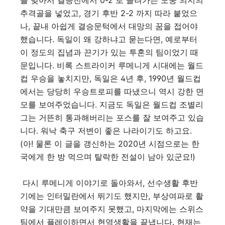
를 맞아서 결승전에서 0-2 로 끌려가는 도중 의지의
추격골을 넣었고, 경기 후반 2-2 까지 따라 붙었으
나, 끝내 아쉽게 결승문턱에서 대망의 꿈을 접어야
했습니다. 독일이 왜 강하냐고 묻는다면, 예로부터
이 정도의 집념과 끈기가 있는 투혼의 팀이었기 때
문입니다. 비록 스트라이커 루메니게 시대에는 월드
컵 우승을 놓치지만, 독일은 4년 후, 1990년 월드컵
에서는 당당히 우승트로피를 따냈으니 역시 강한 면
모를 보여주었습니다. 지금도 독일은 월드컵 조별리
그는 거뜬히 통과해버리는 포스를 잘 보여주고 있습
니다. 워낙 축구 저변이 좋은 나라이기도 하고요.
(아! 물론 이 글을 갱신하는 2020년 시점으로는 한
국에게 한 방 먹으며 탈락한 전설이 남아 있군요!)
다시 루메니게 이야기로 돌아와서, 선수생활 후반
기에는 인터밀란에서 뛰기도 했지만, 부상여파로 활
약을 기대만큼 보여주지 못했고, 마지막에는 스위스
팀에서 플레이하면서 현역생활을 끝냅니다. 현재는