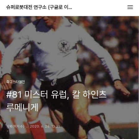
슈퍼로봇대전 연구소 (구글로 이사중)
축구스타열전
#81 미스터 유럽, 칼 하인츠
루메니게
시북(허지수)
2020. 6. 26. 13:31