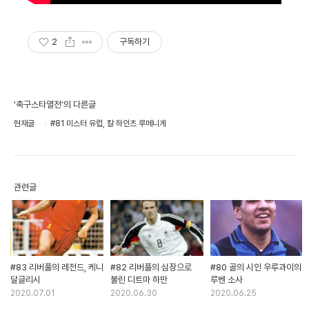
2
구독하기
'축구스타열전'의 다른글
현재글
#81 미스터 유럽, 칼 하인츠 루메니게
관련글
#83 리버풀의 레전드, 케니
#82 리버풀의 심장으로
#80 골의 시인 우루과이의
달글리시
불린 디트마 하만
루벤 소사
2020.07.01
2020.06.30
2020.06.25