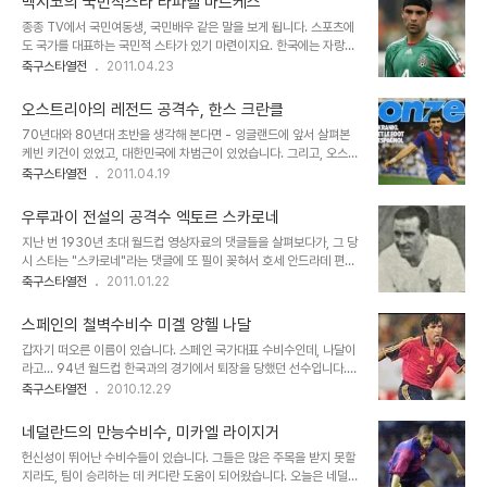
멕시코의 국민적스타 라파엘 마르케스
요즘과 마찬가지로 정작 주포는 외국인 선수인 경우가 많았지요. 이런
종종 TV에서 국민여동생, 국민배우 같은 말을 보게 됩니다. 스포츠에
상황에서 등장한 스페인의 공격수가 있었으니... ^^ 출발합니다! 프로
도 국가를 대표하는 국민적 스타가 있기 마련이지요. 한국에는 자랑스
필 이름 : Julio Salinas Fernández 생년월일 : 1962년 9월 11일
러운 국민적스타 박지성이 있겠고, 10년 전에는 국민투수 박찬호의 강
축구스타열전
2011.04.23
신장/체중 : 188cm / 82kg 포지션 : FW 국적 : 스페인 국가대표 :
속구에 열광한 팬들도 많았을 것 같습니다. 서론은 여기까지 하고, 오
56시합 22득점 제공권과 발재간을 동시에 갖춘 스타공격수 살리나
늘은 멕시코의 국민스타 마르케스에 대해서 살펴볼까 합니다 ^^ 프로
스..
오스트리아의 레전드 공격수, 한스 크란클
필 이름 : Rafael Márquez Álvarez 생년월일 : 1979년 2월 13
70년대와 80년대 초반을 생각해 본다면 - 잉글랜드에 앞서 살펴본
일 신장/체중 : 183cm / 75kg 포지션 : DF / MF 국적 : 멕시코 /
케빈 키건이 있었고, 대한민국에 차범근이 있었습니다. 그리고, 오스트
스페인 국가대표 : 100시합 11득점 (2011년 4월 현재) 중앙수비도,
리아에는 한스 크란클 이라는 걸출한 선수가 있었지요. 1979년 라리
축구스타열전
2011.04.19
수비형MF도 영리하게 잘 해내는 명선수 - 라파엘 마르케스 이야기 멕
가 득점왕이자, 오스트리아 국가대표팀을 이끈 전설의 공격수 크란클
시코 출신의 마르케스는 출발부터 엘리트코스를 밟아왔습니다. ..
의 이야기를 살펴보도록 하겠습니다 :) 그럼 출발~ 프로필 이름 :
우루과이 전설의 공격수 엑토르 스카로네
Johann "Hans" Krankl 생년월일 : 1953년 2월 14일 신장/체중
지난 번 1930년 초대 월드컵 영상자료의 댓글들을 살펴보다가, 그 당
: 182cm / 90kg 포지션 : FW 국적 : 오스트리아 국가대표 : 69시
시 스타는 "스카로네"라는 댓글에 또 필이 꽂혀서 호세 안드라데 편에
합 34득점 골, 골이에요~ 우리가 마침내 서독을 이겼어요!!! - 78 월
이어서, 이번에는 엑토르 스카로네에 대하여 소개할까 합니다. 좋은 공
축구스타열전
2011.01.22
드컵 감동실화의 주역 한스 크란클 이야기 오스트리아 최고의 명문팀
격수는 골로 이야기한다는 말이 있는데, 스카로네 역시 무서운 기록을
인 라피드 빈에서 축구를 시작하는 한스 크란클이지만, 출발은 역시 참
자랑합니다. 현역통산 369시합 301득점이라는 경이적인 기록을 보
현..
스페인의 철벽수비수 미겔 앙헬 나달
유하고 있지요. 당시 집계가 물론 정확하다고 보증하기는 어렵지만, 그
갑자기 떠오른 이름이 있습니다. 스페인 국가대표 수비수인데, 나달이
선수에 대한 결정력을 간접적으로나마 엿볼 수 있다고 생각합니다. 스
라고... 94년 월드컵 한국과의 경기에서 퇴장을 당했던 선수입니다.
카로네에 대한 이야기를 출발해 봅시다. 프로필 이름 : Héctor
그 때, 모두 흥분해서, 우리 잘하면 스페인과 치고박고 해볼만 하다면
축구스타열전
2010.12.29
Pedro Scarone 생년월일 : 1898년 11월 26일 (1967년 4월 4
서 들뜨고... 그 날 경기가 아직도 머리에 남아 있는 것은, 그 장면들이
일 작고) 신장 : 169cm 포지션 : FW 국적 : 우루과이 국가대표 : 52
워낙 극적이기도 하고, 또 우리가 그리 만만하지 않다는 것을 다시 한
시합..
네덜란드의 만능수비수, 미카엘 라이지거
번 되새길 때도 좋아서, 기억하고 있나 봅니다. 경기는 2-2 무승부 였
헌신성이 뛰어난 수비수들이 있습니다. 그들은 많은 주목을 받지 못할
지요. 오늘은 스페인의 이름난 수비수 였던 나달에 대해서 살펴볼까 합
지라도, 팀이 승리하는 데 커다란 도움이 되어왔습니다. 오늘은 네덜란
니다 ^^ 프로필 이름 : Miquel Ángel Nadal 생년월일 : 1966년