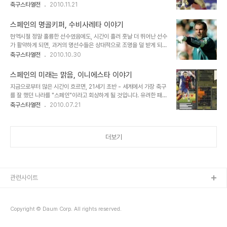
드의 숨은 명수비수 라이지거를 살펴보려고 합니다. 오른쪽 풀백이 주
축구스타열전
2010.11.21
7월 28일 신장/체중 : 187cm / 83kg 포지션 : DF / MF 국적 : 스
포지션이지만, 라이지거는 중앙수비수도 잘하고, 선수생활 후반기에
페인 국가대표 : 62시합 3득점 짐승남으로 통하던 강..
는 왼쪽 풀백까지도 하면서, 다양한 능력을 보여주었지요. 90년대 네
스페인의 명골키퍼, 수비사레타 이야기
덜란드 대표팀 호화멤버 중 한 명이었던 그의 이야기 속으로 가봅시다!
현역시절 정말 훌륭한 선수였음에도, 시간이 흘러 훗날 더 뛰어난 선수
프로필 이름 : Michael Reiziger 생년월일 : 1973년 5월 3일 신
가 활약하게 되면, 과거의 명선수들은 상대적으로 조명을 덜 받게 되어
장/체중 : 178cm / 75kg 포지션 : DF 국적 : 네덜란드 국가대표 :
있습니다. 어떤 의미에서는 당연한 말 같지만, 생각해보면 아쉬움도 있
축구스타열전
2010.10.30
72시합 1득점 90년대 뛰어난 수비수로 이름을 날리던 - 라이지거 이
습니다. 그 땐, 그 땐, 그 땐 좋았는데~ 지난 번의 우베 젤러도, 훗날 게
야기 라이지거는 네덜란드의 명문팀 아약스에서 클럽생활을 시작하지
르트 뮐러에게 밀려서 다소 명성이 가려졌고, 또 살펴보면 스페인의 골
만, 명문팀 주..
스페인의 미래는 맑음, 이니에스타 이야기
키퍼 수비사레타도 카시야스 라는 명골키퍼의 등장으로, 그 명성이 다
지금으로부터 많은 시간이 흐르면, 21세기 초반 - 세계에서 가장 축구
소 가려진 느낌이 있습니다. 그래서 오늘은 스페인의 명골키퍼 수비사
를 잘 했던 나라를 "스페인"이라고 회상하게 될 것입니다. 유려한 패스
레타를 조명해 볼까 합니다. 세계적인 골키퍼였던 그의 빛과 그림자,
축구와 더티하지 않은 깔끔한 축구, 2008년 유로와 2010년 월드컵
축구스타열전
2010.07.21
궁금하지 않으십니까! 자 출발합시다~ 프로필 이름 : Andoni
을 연이어 제패. 2006~09년까지 35경기 무패행진 및 15연승 기록
Zubizarreta Urreta 생년월일 : 1961년 10월 23일 신장/체중 :
까지... 그야말로 무적함대의 압도적인 위용을 보여주는 기록들이지요.
187cm..
그럼에도 결국 저는 또 하던대로 선수에 대한 조명을 시도해 보려고 합
더보기
니다. 현역 전성기의 선수를 포스팅 해보는 것은 처음인데, 그 첫 주인
공은 바로 "이니에스타"입니다. 그의 이야기 속으로 들어가봅시다. 프
로필 이름 : Andrés Iniesta 생년월일 : 1984년 5월 11일 신장/체
중 : 170cm / 67kg 포지션 : MF, WG 국적 : 스페인 국..
관련사이트
Copyright © Daum Corp. All rights reserved.