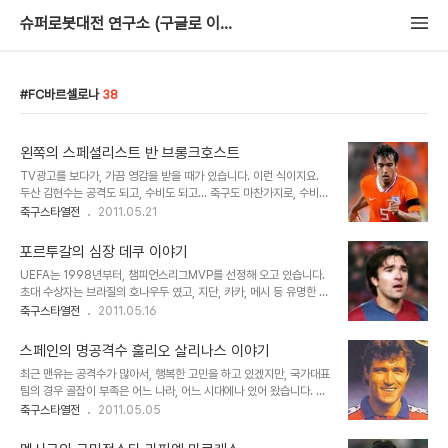
슈퍼로봇대전 연구소 (구글로 이사중)
FC바르셀로나
38
왼쪽의 스페셜리스트 반 브롱크호스트
TV광고를 보다가, 가끔 영감을 받을 때가 있습니다. 이런 식이지요.
두산 김현수는 공격도 되고, 수비도 되고... 축구도 마찬가지로, 수비력
좋으면서도 공격력도 있는 선수가 있기 마련입니다. 경기에서 중요한
축구스타열전
2011.05.21
역할을 할 수 있고, 팬들의 사랑도 많이 받을 수 있습니다! 2010년 월
드컵, 네덜란드 대표팀의 캡틴으로 활약했던 반 브롱크호스트 이야기
포르투갈의 심장 데쿠 이야기
준비해 보았습니다. 시원한 슈팅은 다시 봐도 예술이네요! 프로필 이름
UEFA는 1998년부터, 챔피언스리그MVP를 선정해 오고 있습니다.
: Giovanni van Bronckhorst 생년월일 : 1975년 2월 5일 신장/
초대 수상자는 브라질의 호나우두 였고, 지단, 카카, 메시 등 유명한 선
체중 : 178cm / 75kg 포지션 : DF, MF 국적 : 네덜란드 국가대표 :
수들이 수상해오고 있습니다. 2004년 챔스MVP는 FC 포르투 시절
축구스타열전
2011.05.16
106경기 6득점 공격도 되고, 수비도 되고, 왼발 킥력도 되는 - 반 브
의 데쿠 였지요. 이렇게 큰 상을 차지한 인기스타 데쿠지만, 그 출발은
롱크호스트 이야기 네덜란드리그 페예노르트에서 두..
눈물이 묻어 있습니다. 브라질에서 태어나 포르투갈 국가대표로 뛰었
스페인의 명공격수 훌리오 살리나스 이야기
던 데쿠의 이야기를 준비해 보았습니다! 프로필 이름 : Anderson
최근 맨유는 공격수가 많아서, 행복한 고민을 하고 있겠지만, 국가대표
Luis de Souza (Deco) 생년월일 : 1977년 8월 27일 신장/체중
팀의 경우 골잡이 부족은 어느 나라, 어느 시대에나 있어 왔습니다. 한
: 174cm / 73kg 포지션 : MF 국적 : 포르투갈 / 브라질 국가대표 :
국이나 일본만의 문제도 아니고, 스페인이나 이탈리아도 믿을만한 국
축구스타열전
2011.05.05
75경기 5득점 포르투갈, 그리고 FC바르셀로나의 심장으로 불리던
대 골잡이가 필요했던 시절이 있었지요. 80년대 말에는 더욱이 그러
스타 - 데쿠 이야기 브라질에서 축구를 시작한 데쿠는 그다지 ..
했습니다. 명문팀들 예컨대 레알마드리드나 AC밀란은 잘 나갔지만,